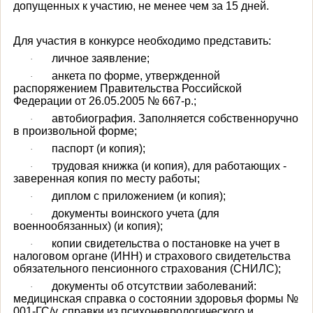
допущенных к участию, не менее чем за 15 дней.
Для участия в конкурсе необходимо представить:
личное заявление;
·
анкета по форме, утвержденной
·
распоряжением Правительства Российской
Федерации от 26.05.2005 № 667-р.;
автобиография. Заполняется собственноручно
·
в произвольной форме;
паспорт (и копия);
·
трудовая книжка (и копия), для работающих -
·
заверенная копия по месту работы;
диплом с приложением (и копия);
·
документы воинского учета (для
·
военнообязанных) (и копия);
копии свидетельства о постановке на учет в
·
налоговом органе (ИНН) и страхового свидетельства
обязательного пенсионного страхования (СНИЛС);
документы об отсутствии заболеваний:
·
медицинская справка о состоянии здоровья формы №
001-ГС/у, справки из психоневрологического и